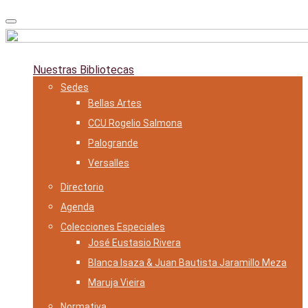
Skip
to
content
Nuestras Bibliotecas
Sedes
Bellas Artes
CCU Rogelio Salmona
Palogrande
Versalles
Directorio
Agenda
Colecciones Especiales
José Eustasio Rivera
Blanca Isaza & Juan Bautista Jaramillo Meza
Maruja Vieira
Normativa