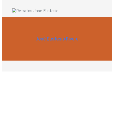
José Eustasio Rivera
0
0
REVISTAS ELECTRÓNICAS
E-BOOKS