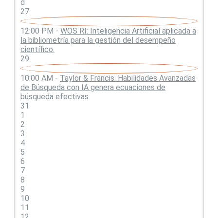
d
27
28
12:00 PM -
WOS RI: Inteligencia Artificial aplicada a
la bibliometría para la gestión del desempeño
científico.
29
30
10:00 AM -
Taylor & Francis: Habilidades Avanzadas
de Búsqueda con IA genera ecuaciones de
búsqueda efectivas
31
1
2
3
4
5
6
7
8
9
10
11
12