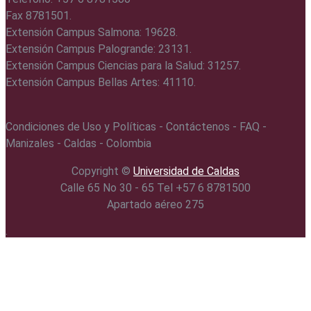
Fax 8781501.
Extensión Campus Salmona: 19628.
Extensión Campus Palogrande: 23131.
Extensión Campus Ciencias para la Salud: 31257.
Extensión Campus Bellas Artes: 41110.
Condiciones de Uso y Políticas - Contáctenos - FAQ -
Manizales - Caldas - Colombia
Copyright ©️
Universidad de Caldas
Calle 65 No 30 - 65 Tel +57 6 8781500
Apartado aéreo 275
.