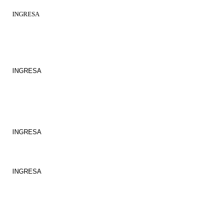
INGRESA
Bibliotecas Digitales
Libros digitales
INGRESA
Prensa
Periódicos, revistas y semanarios de interés general
INGRESA
Colecciones de ingenieria
INGRESA
Recursos de investigación
Gestores bibliográficos,
herramientas bibliométricas