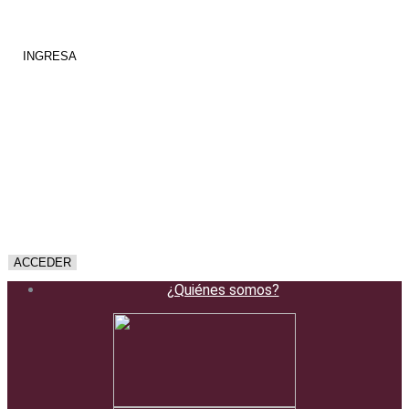
y cienciométricas
INGRESA
Biblioguías
Conozca las guías que la Biblioteca ha preparado para apoyar sus
necesidades de publicación, gestión bibliográfica, publicación en
acceso abierto, gestión de su identidad digital y uso de redes sociales
académicas.
ACCEDER
¿Quiénes somos?