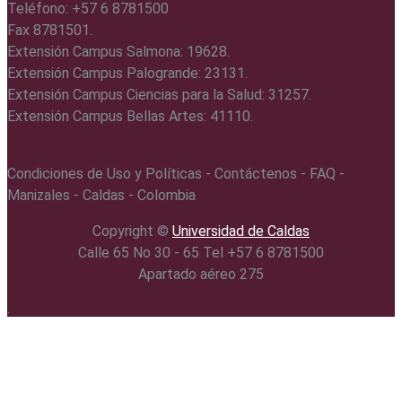
Teléfono: +57 6 8781500
Fax 8781501.
Extensión Campus Salmona: 19628.
Extensión Campus Palogrande: 23131.
Extensión Campus Ciencias para la Salud: 31257.
Extensión Campus Bellas Artes: 41110.
Condiciones de Uso y Políticas - Contáctenos - FAQ -
Manizales - Caldas - Colombia
Copyright ©️
Universidad de Caldas
Calle 65 No 30 - 65 Tel +57 6 8781500
Apartado aéreo 275
.