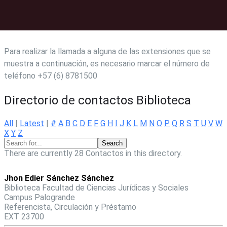
Para realizar la llamada a alguna de las extensiones que se
muestra a continuación, es necesario marcar el número de
teléfono +57 (6) 8781500
Directorio de contactos Biblioteca
All
|
Latest
|
#
A
B
C
D
E
F
G
H
I
J
K
L
M
N
O
P
Q
R
S
T
U
V
W
X
Y
Z
There are currently 28 Contactos in this directory.
Jhon Edier Sánchez Sánchez
Biblioteca Facultad de Ciencias Jurídicas y Sociales
Campus Palogrande
Referencista, Circulación y Préstamo
EXT 23700