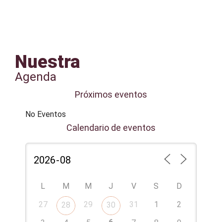
Nuestra
Agenda
Próximos eventos
No Eventos
Calendario de eventos
L
M
M
J
V
S
D
27
29
31
1
2
28
30