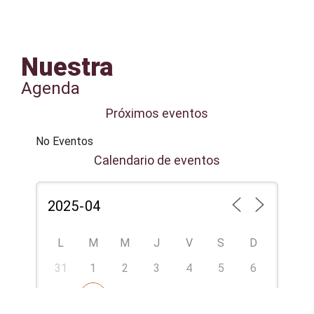
Nuestra
Agenda
Próximos eventos
No Eventos
Calendario de eventos
L
M
M
J
V
S
D
31
1
2
3
4
5
6
7
9
10
11
12
13
8