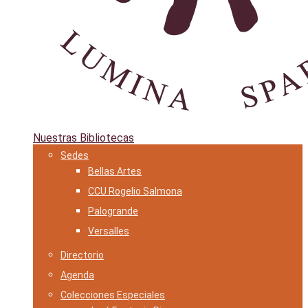
Nuestras Bibliotecas
Sedes
Bellas Artes
CCU Rogelio Salmona
Palogrande
Versalles
Directorio
Agenda
Colecciones Especiales