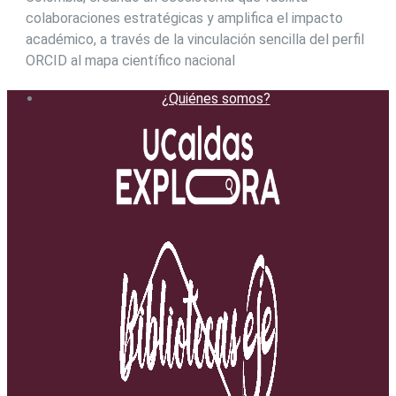
colaboraciones estratégicas y amplifica el impacto
académico, a través de la vinculación sencilla del perfil
ORCID al mapa científico nacional
¿Quiénes somos?