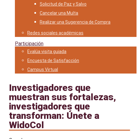
Solicitud de Paz y Salvo
Cancelar una Multa
Realizar una Sugerencia de Compra
Redes sociales académicas
Participación
Evalúa visita guiada
Encuesta de Satisfacción
Campus Virtual
Investigadores que
muestran sus fortalezas,
investigadores que
transforman: Únete a
WidoCol