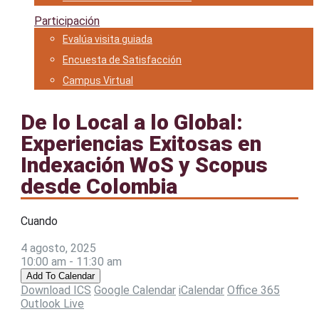
Participación
Evalúa visita guiada
Encuesta de Satisfacción
Campus Virtual
De lo Local a lo Global:
Experiencias Exitosas en
Indexación WoS y Scopus
desde Colombia
Cuando
4 agosto, 2025
10:00 am - 11:30 am
Add To Calendar
Download ICS
Google Calendar
iCalendar
Office 365
Outlook Live