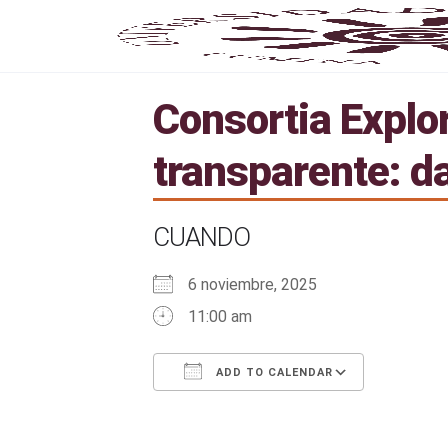
Consortia Explor
transparente: da
CUANDO
6 noviembre, 2025
11:00 am
ADD TO CALENDAR
Download ICS
Google Calendar
iCalendar
Office 365
Outlook 