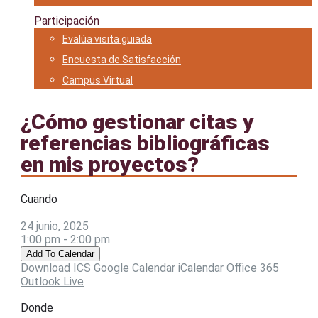
Participación
Evalúa visita guiada
Encuesta de Satisfacción
Campus Virtual
¿Cómo gestionar citas y
referencias bibliográficas
en mis proyectos?
Cuando
24 junio, 2025
1:00 pm - 2:00 pm
Add To Calendar
Download ICS
Google Calendar
iCalendar
Office 365
Outlook Live
Donde