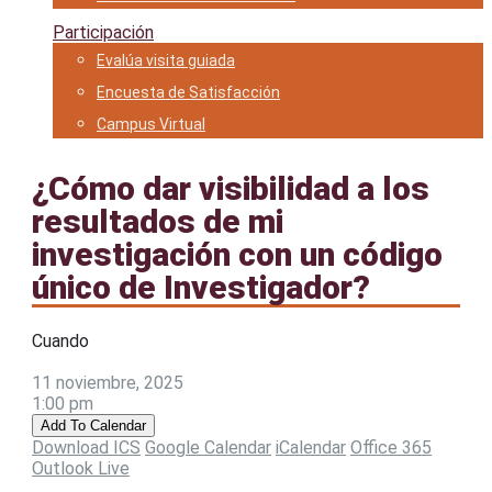
Participación
Evalúa visita guiada
Encuesta de Satisfacción
Campus Virtual
¿Cómo dar visibilidad a los
resultados de mi
investigación con un código
único de Investigador?
Cuando
11 noviembre, 2025
1:00 pm
Add To Calendar
Download ICS
Google Calendar
iCalendar
Office 365
Outlook Live