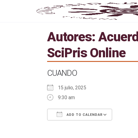
Autores: Acuerd
SciPris Online
CUANDO
15 julio, 2025
9:30 am
ADD TO CALENDAR
Download ICS
Google Calendar
iCalendar
Office 365
Outlook 