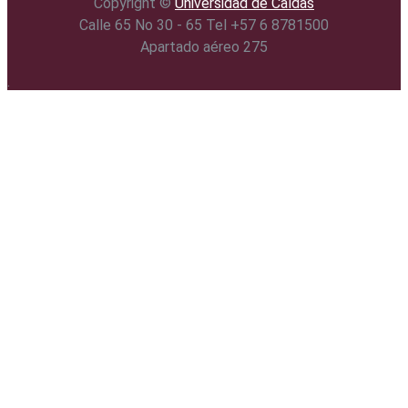
Copyright ©️
Universidad de Caldas
Calle 65 No 30 - 65 Tel +57 6 8781500
Apartado aéreo 275
.