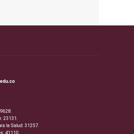
.edu.co
19628.
: 23131.
ra la Salud: 31257.
s: 41110.