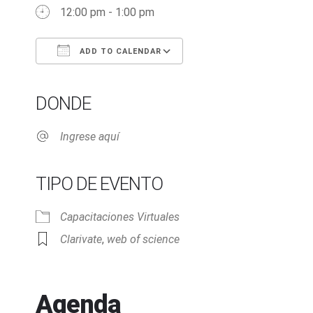
12:00 pm - 1:00 pm
ADD TO CALENDAR
Download ICS
Google Calendar
iCalendar
Office 365
Outlook Live
DONDE
Ingrese aquí
TIPO DE EVENTO
Capacitaciones Virtuales
Clarivate
,
web of science
Agenda