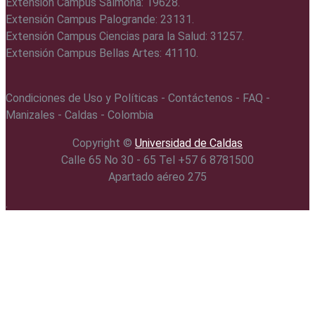
Extensión Campus Salmona: 19628.
Extensión Campus Palogrande: 23131.
Extensión Campus Ciencias para la Salud: 31257.
Extensión Campus Bellas Artes: 41110.
Condiciones de Uso y Políticas - Contáctenos - FAQ -
Manizales - Caldas - Colombia
Copyright ©️
Universidad de Caldas
Calle 65 No 30 - 65 Tel +57 6 8781500
Apartado aéreo 275
.