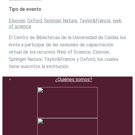
Tipo de evento
Elsevier
,
Oxford
,
Springer Nature
,
Taylor&Francis
,
web
of science
El Centro de Bibliotecas de la Universidad de Caldas los
invita a participar de las sesiones de capacitación
virtual de los recursos Web of Science, Elsevier,
Springer Nature, Taylor&Francis y Oxford, los cuales
tiene suscritos la institución.
¿Quiénes somos?