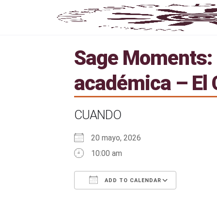
Sage Moments: 
académica – El 
CUANDO
20 mayo, 2026
10:00 am
ADD TO CALENDAR
Download ICS
Google Calendar
iCalendar
Office 365
Outlook 