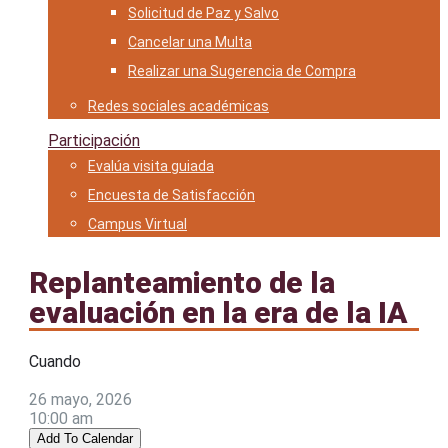
Solicitud de Paz y Salvo
Cancelar una Multa
Realizar una Sugerencia de Compra
Redes sociales académicas
Participación
Evalúa visita guiada
Encuesta de Satisfacción
Campus Virtual
Replanteamiento de la
evaluación en la era de la IA
Cuando
26 mayo, 2026
10:00 am
Add To Calendar