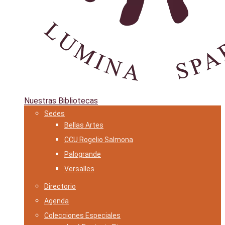
Nuestras Bibliotecas
Sedes
Bellas Artes
CCU Rogelio Salmona
Palogrande
Versalles
Directorio
Agenda
Colecciones Especiales