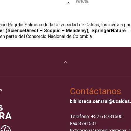
virtual
Live
tario Rogelio Salmona de la Universidad de Caldas, los invita a pa
ier (ScienceDirect – Scopus – Mendeley)
,
Springer
Nature
–
acen parte del Consorcio Nacional de Colombia.
Contáctanos
?
biblioteca.central@ucaldas
Teléfono: +57 6 8781500
Fax 8781501.
Extensión Campus Salmona: 