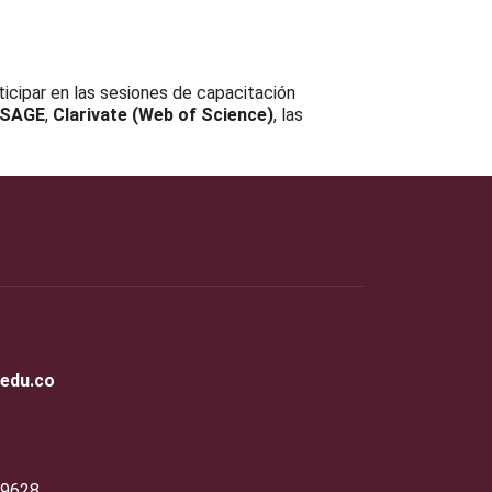
rticipar en las sesiones de capacitación
S
AGE
,
Clarivate (Web of Science)
, las
.edu.co
19628.