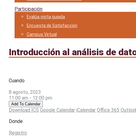
Participación
Evalúa visita guiada
Encuesta de Satisfacción
Campus Virtual
Introducción al análisis de dat
Cuando
8 agosto, 2023
11:00 am - 12:00 pm
Add To Calendar
Download ICS
Google Calendar
iCalendar
Office 365
Outloo
Donde
Registro