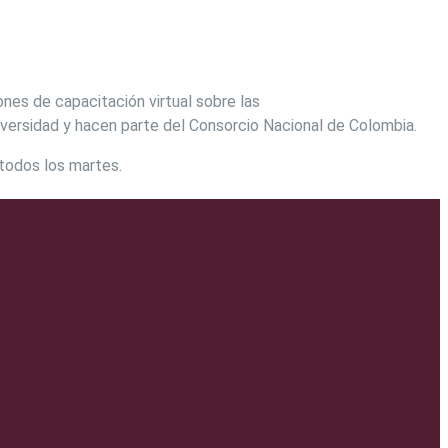
siones de capacitación
virtual sobre las
niversidad y hacen parte del Consorcio Nacional de Colombia.
 todos los martes.