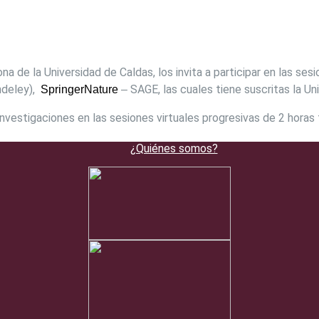
na de la Universidad de Caldas, los invita a participar en las se
ndeley),
S
AGE, las cuales tiene suscritas la U
Springer
Nature
–
investigaciones en las sesiones virtuales progresivas de 2 horas
¿Quiénes somos?