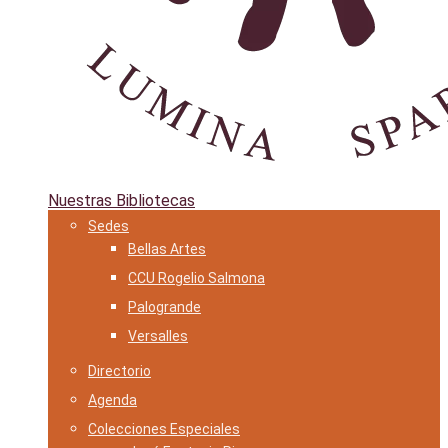
Nuestras Bibliotecas
Sedes
Bellas Artes
CCU Rogelio Salmona
Palogrande
Versalles
Directorio
Agenda
Colecciones Especiales