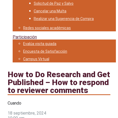
Solicitud de Paz y Salvo
Cancelar una Multa
Realizar una Sugerencia de Compra
Redes sociales académicas
Participación
Evalúa visita guiada
Encuesta de Satisfacción
Campus Virtual
How to Do Research and Get
Published – How to respond
to reviewer comments
Cuando
18 septiembre, 2024