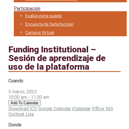
Participación
Evalúa visita guiada
Encuesta de Satisfacción
Campus Virtual
Funding Institutional –
Sesión de aprendizaje de
uso de la plataforma
Cuando
5 marzo, 2025
10:00 am - 11:00 am
Add To Calendar
Download ICS
Google Calendar
iCalendar
Office 365
Outlook Live
Donde