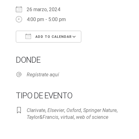
26 marzo, 2024
4:00 pm - 5:00 pm
ADD TO CALENDAR
Download ICS
Google Calendar
iCalendar
Office 365
Outlook Live
DONDE
Regístrate aquí
TIPO DE EVENTO
Clarivate
,
Elsevier
,
Oxford
,
Springer Nature
,
Taylor&Francis
,
virtual
,
web of science