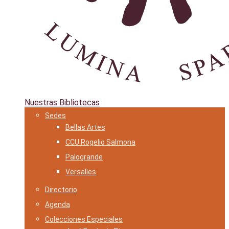
Nuestras Bibliotecas
Sedes
Bellas Artes
CCU Rogelio Salmona
Palogrande
Versalles
Directorio
Agenda
Colecciones Especiales