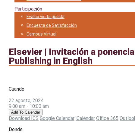
Participación
Evalúa visita guiada
Encuesta de Satisfacción
Campus Virtual
Elsevier | Invitación a ponenc
Publishing in English
Cuando
22 agosto, 2024
9:00 am - 10:00 am
Add To Calendar
Download ICS
Google Calendar
iCalendar
Office 365
Outloo
Donde