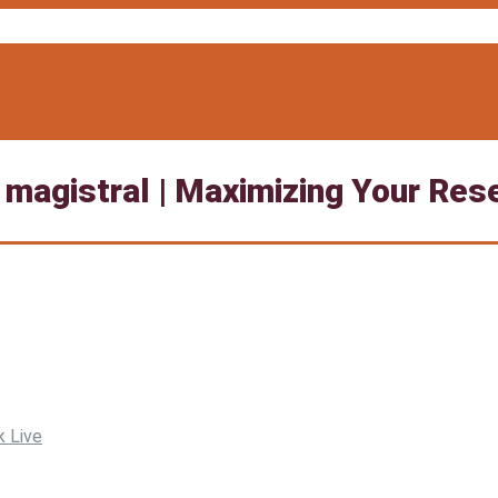
ia magistral | Maximizing Your Res
k Live