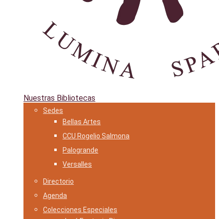
Nuestras Bibliotecas
Sedes
Bellas Artes
CCU Rogelio Salmona
Palogrande
Versalles
Directorio
Agenda
Colecciones Especiales