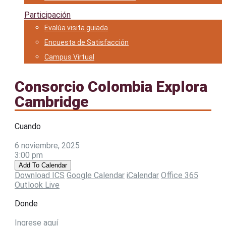
Participación
Evalúa visita guiada
Encuesta de Satisfacción
Campus Virtual
Consorcio Colombia Explora
Cambridge
Cuando
6 noviembre, 2025
3:00 pm
Add To Calendar
Download ICS
Google Calendar
iCalendar
Office 365
Outlook Live
Donde
Ingrese aquí