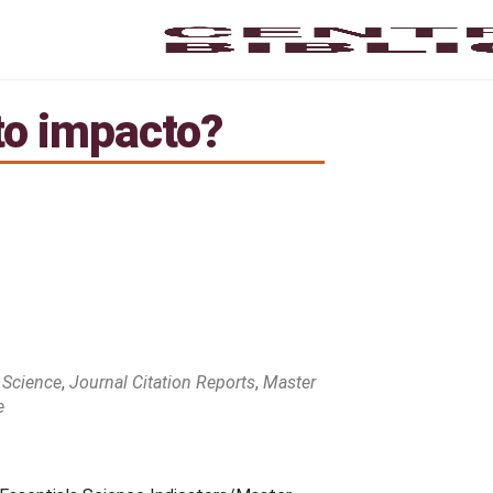
to impacto?
 Science
,
Journal Citation Reports
,
Master
e