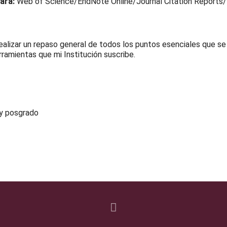
tará:
Web of Science/EndNote Online/Journal Citation Reports/
realizar un repaso general de todos los puntos esenciales que se
ramientas que mi Institución suscribe.
 y posgrado