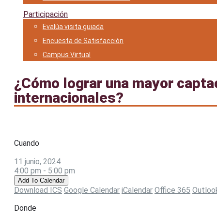
Participación
Evalúa visita guiada
Encuesta de Satisfacción
Campus Virtual
¿Cómo lograr una mayor captaci
internacionales?
Cuando
11 junio, 2024
4:00 pm - 5:00 pm
Add To Calendar
Download ICS
Google Calendar
iCalendar
Office 365
Outloo
Donde