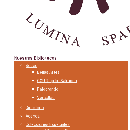
Nuestras Bibliotecas
Sedes
Bellas Artes
CCU Rogelio Salmona
Palogrande
Versalles
Directorio
Agenda
Colecciones Especiales