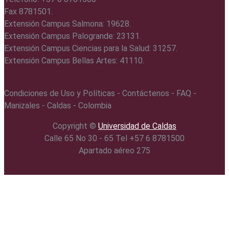
Fax 8781501.
Extensión Campus Salmona: 19628.
Extensión Campus Palogrande: 23131.
Extensión Campus Ciencias para la Salud: 31257.
Extensión Campus Bellas Artes: 41110.
Condiciones de Uso y Políticas - Contáctenos - FAQ -
Manizales - Caldas - Colombia
Copyright ©️
Universidad de Caldas
Calle 65 No 30 - 65 Tel +57 6 8781500
Apartado aéreo 275
.