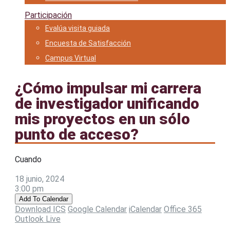
Participación
Evalúa visita guiada
Encuesta de Satisfacción
Campus Virtual
¿Cómo impulsar mi carrera
de investigador unificando
mis proyectos en un sólo
punto de acceso?
Cuando
18 junio, 2024
3:00 pm
Add To Calendar
Download ICS
Google Calendar
iCalendar
Office 365
Outlook Live