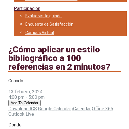
Participación
Evalúa visita guiada
Encuesta de Satisfacción
Campus Virtual
¿Cómo aplicar un estilo
bibliográfico a 100
referencias en 2 minutos?
Cuando
13 febrero, 2024
4:00 pm - 5:00 pm
Add To Calendar
Download ICS
Google Calendar
iCalendar
Office 365
Outlook Live
Donde