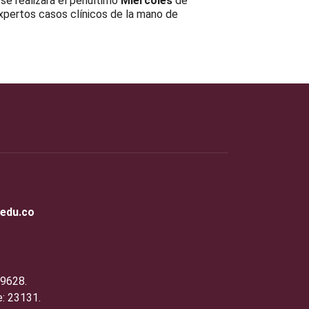
se realizará el penúltimo
Miércoles
de
expertos casos clínicos de la mano de
.edu.co
19628.
: 23131.