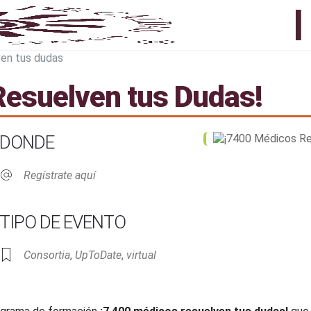
Resuelven tus Dudas!
DONDE
Regístrate aquí
TIPO DE EVENTO
Consortia
,
UpToDate
,
virtual
Live