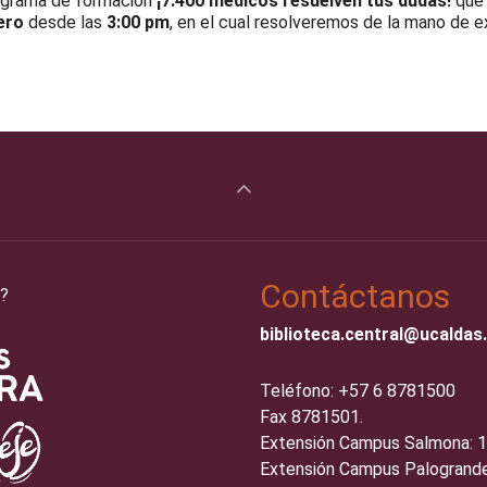
rograma de formación
¡7.400 médicos resuelven tus dudas!
que 
ero
desde las
3:00 pm
, en el cual resolveremos de la mano de 
Contáctanos
?
biblioteca.central@ucaldas
Teléfono: +57 6 8781500
Fax 8781501.
Extensión Campus Salmona: 
Extensión Campus Palogrande