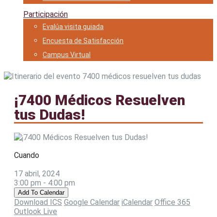
Participación
Evalúa visita guiada
Encuesta de Satisfacción
Campus Virtual
¡7400 Médicos Resuelven
tus Dudas!
Cuando
17 abril, 2024
3:00 pm - 4:00 pm
Add To Calendar
Download ICS
Google Calendar
iCalendar
Office 365
Outlook Live