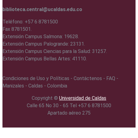
biblioteca.central@ucaldas.edu.co
Teléfono: +57 6 8781500
Fax 8781501.
Extensión Campus Salmona: 19628.
Extensión Campus Palogrande: 23131.
Extensión Campus Ciencias para la Salud: 31257.
Extensión Campus Bellas Artes: 41110.
Condiciones de Uso y Políticas - Contáctenos - FAQ -
Manizales - Caldas - Colombia
Copyright ©️
Universidad de Caldas
Calle 65 No 30 - 65 Tel +57 6 8781500
Apartado aéreo 275
.