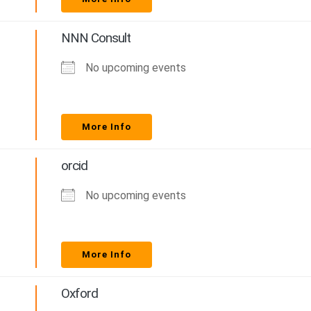
NNN Consult
No upcoming events
More Info
orcid
No upcoming events
More Info
Oxford