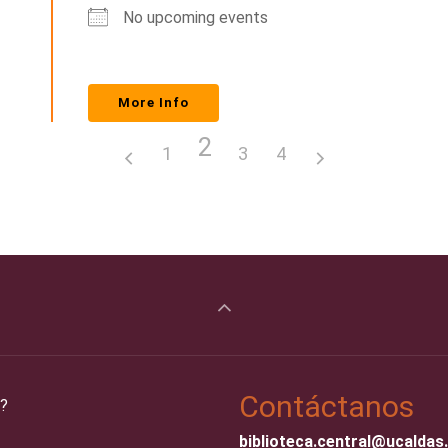
No upcoming events
More Info
2
1
3
4
Contáctanos
?
biblioteca.central@ucaldas