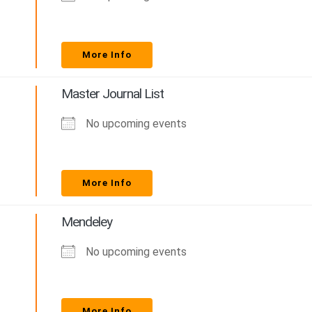
More Info
Master Journal List
No upcoming events
More Info
Mendeley
No upcoming events
More Info