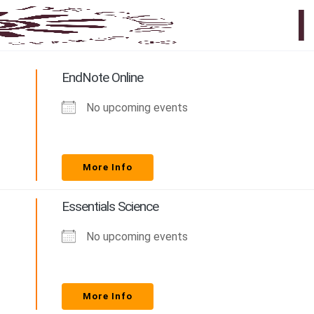
EndNote Online
No upcoming events
More Info
Essentials Science
No upcoming events
More Info