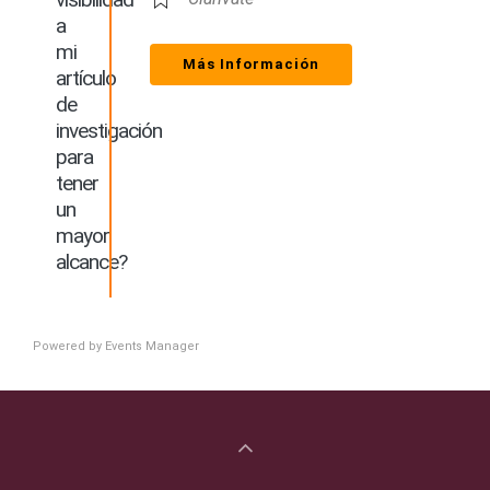
a
mi
Más Información
artículo
de
investigación
para
tener
un
mayor
alcance?
Powered by
Events Manager