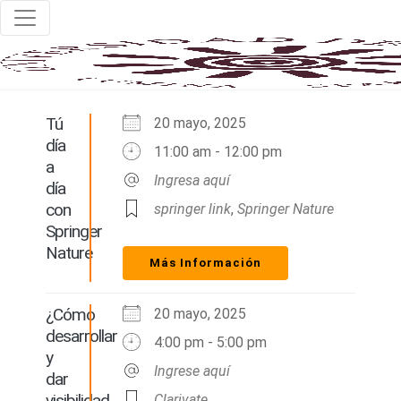
Tú
20 mayo, 2025
día
11:00 am - 12:00 pm
a
Ingresa aquí
día
con
springer link
,
Springer Nature
Springer
Nature
Más Información
¿Cómo
20 mayo, 2025
desarrollar
4:00 pm - 5:00 pm
y
Ingrese aquí
dar
visibilidad
Clarivate